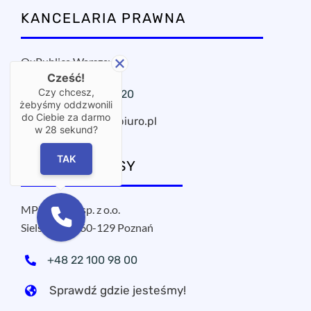
KANCELARIA PRAWNA
OxPublica Warszawa
Cześć!
Czy chcesz,
+48 22 295 11 20
żebyśmy oddzwonili
do Ciebie za darmo
oxpublica@mbiuro.pl
w
28
sekund?
TAK
NASZE ADRESY
MPROJECT sp. z o.o.
Sielska 17A, 60-129 Poznań
+48 22 100 98 00
Sprawdź gdzie jesteśmy!