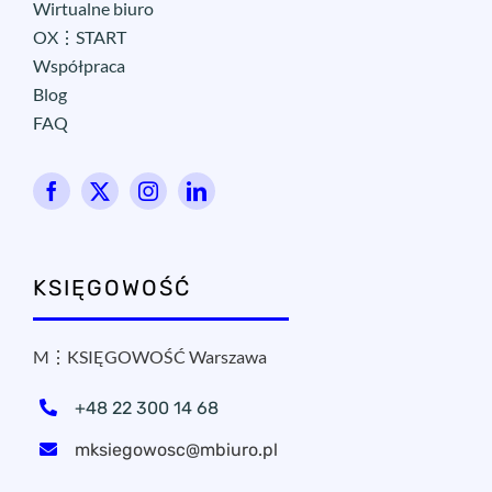
Wirtualne biuro
OX⋮START
Współpraca
Blog
FAQ
KSIĘGOWOŚĆ
M⋮KSIĘGOWOŚĆ Warszawa
+48 22 300 14 68
mksiegowosc@mbiuro.pl