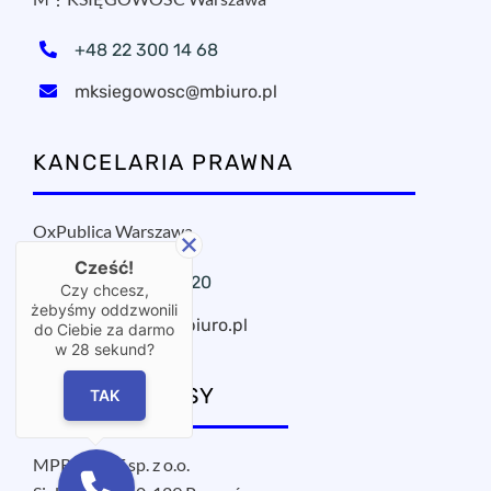
+48 22 300 14 68
mksiegowosc@mbiuro.pl
KANCELARIA PRAWNA
OxPublica Warszawa
Cześć!
+48 22 295 11 20
Czy chcesz,
żebyśmy oddzwonili
oxpublica@mbiuro.pl
do Ciebie za darmo
w
28
sekund?
NASZE ADRESY
TAK
MPROJECT sp. z o.o.