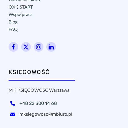
OX⋮START
Współpraca
Blog
FAQ
KSIĘGOWOŚĆ
M⋮KSIĘGOWOŚĆ Warszawa
+48 22 300 14 68
mksiegowosc@mbiuro.pl