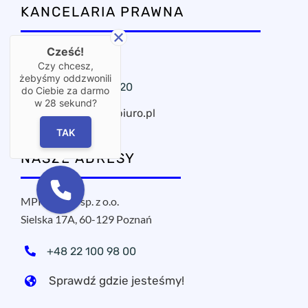
KANCELARIA PRAWNA
Cześć!
OxPublica Warszawa
Czy chcesz,
żebyśmy oddzwonili
+48 22 295 11 20
do Ciebie za darmo
w
28
sekund?
oxpublica@mbiuro.pl
TAK
NASZE ADRESY
MPROJECT sp. z o.o.
Sielska 17A, 60-129 Poznań
+48 22 100 98 00
Sprawdź gdzie jesteśmy!