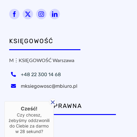
KSIĘGOWOŚĆ
M⋮KSIĘGOWOŚĆ Warszawa
+48 22 300 14 68
mksiegowosc@mbiuro.pl
KANCELARIA PRAWNA
Cześć!
Czy chcesz,
żebyśmy oddzwonili
OxPublica Warszawa
do Ciebie za darmo
w
28
sekund?