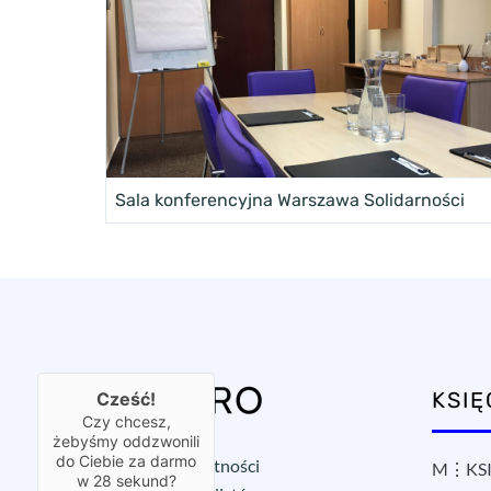
Sala konferencyjna Warszawa Solidarności
KSI
Cześć!
Czy chcesz,
żebyśmy oddzwonili
do Ciebie za darmo
Polityka prywatności
M⋮KSI
w
28
sekund?