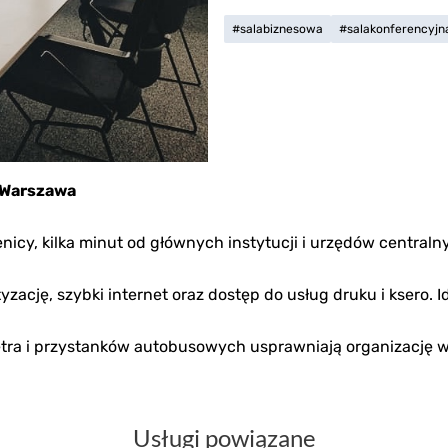
#salabiznesowa
#salakonferencyjn
6 Warszawa
enicy, kilka minut od głównych instytucji i urzędów centra
atyzację, szybki internet oraz dostęp do usług druku i ksero
ra i przystanków autobusowych usprawniają organizację w
Usługi powiązane