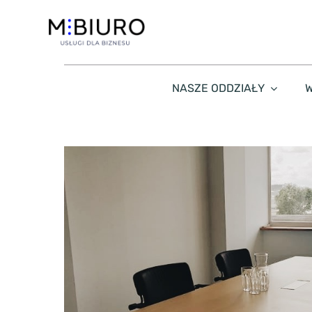
Przejdź
do
zawartości
NASZE ODDZIAŁY
W