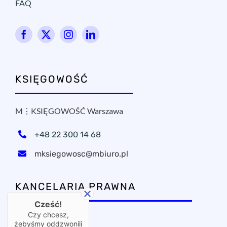
FAQ
KSIĘGOWOŚĆ
M⋮KSIĘGOWOŚĆ Warszawa
+48 22 300 14 68
mksiegowosc@mbiuro.pl
KANCELARIA PRAWNA
Cześć!
Czy chcesz,
OxPublica Warszawa
żebyśmy oddzwonili