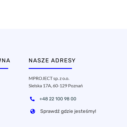
WNA
NASZE ADRESY
MPROJECT sp. z o.o.
Sielska 17A, 60-129 Poznań
+48 22 100 98 00
Sprawdź gdzie jesteśmy!