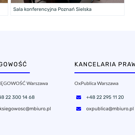
Sala konferencyjna Poznań Sielska
ĘGOWOŚĆ
KANCELARIA PRA
ĘGOWOŚĆ Warszawa
OxPublica Warszawa
48 22 300 14 68
+48 22 295 11 20
ksiegowosc@mbiuro.pl
oxpublica@mbiuro.pl