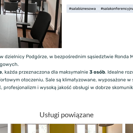
#salabiznesowa
#salakonferencyjn
 dzielnicy Podgórze, w bezpośrednim sąsiedztwie Ronda M
ngowych.
e
, każda przeznaczona dla maksymalnie
3 osób
. Idealne ro
ortowym otoczeniu. Sale są klimatyzowane, wyposażone w sz
ść, profesjonalizm i wysoką jakość obsługi w dobrze skomun
Usługi powiązane