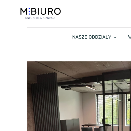
Przejdź
do
zawartości
NASZE ODDZIAŁY
W