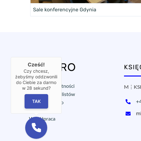
Sale konferencyjne Gdynia
Cześć!
KSI
Czy chcesz,
żebyśmy oddzwonili
do Ciebie za darmo
Polityka prywatności
M⋮KSI
w
28
sekund?
Ochrona sygnalistów
TAK
+
Wirtualne biuro
OX⋮START
m
Współpraca
Blog