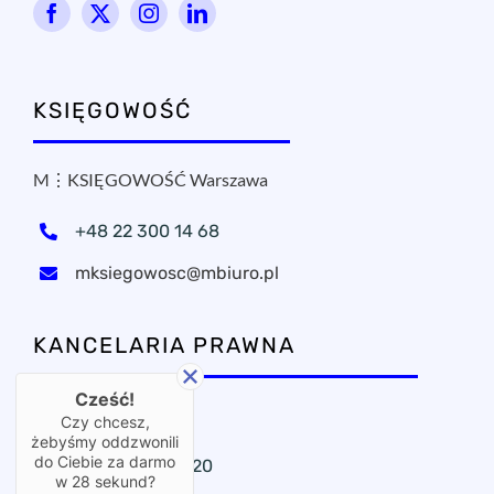
KSIĘGOWOŚĆ
M⋮KSIĘGOWOŚĆ Warszawa
+48 22 300 14 68
mksiegowosc@mbiuro.pl
KANCELARIA PRAWNA
Cześć!
OxPublica Warszawa
Czy chcesz,
żebyśmy oddzwonili
do Ciebie za darmo
+48 22 295 11 20
w
28
sekund?