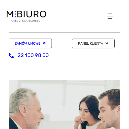
Przejdź
do
zawartości
Toggl
NASZE ODDZIAŁY
Navig
ZAMÓW UMOWĘ
PANEL KLIENTA
WIRTUALNE BIURO
22 100 98 00
KSIĘGOWOŚĆ
KANCELARIA
SKLEP Z USŁUGAMI