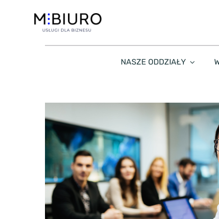
Przejdź
do
zawartości
NASZE ODDZIAŁY
W