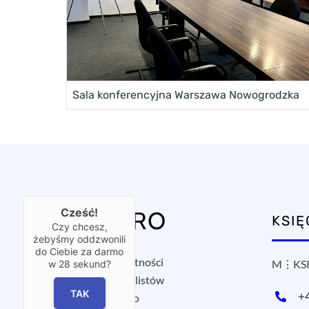
Sala konferencyjna Warszawa Nowogrodzka
Cześć!
KSI
Czy chcesz,
żebyśmy oddzwonili
do Ciebie za darmo
Polityka prywatności
M⋮KSI
w
28
sekund?
Ochrona sygnalistów
TAK
+
Wirtualne biuro