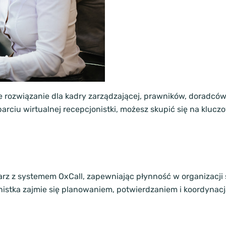
 rozwiązanie dla kadry zarządzającej, prawników, doradcó
arciu wirtualnej recepcjonistki, możesz skupić się na kluc
arz z systemem OxCall, zapewniając płynność w organizacji 
onistka zajmie się planowaniem, potwierdzaniem i koordynac