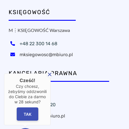
KSIĘGOWOŚĆ
M⋮KSIĘGOWOŚĆ Warszawa
+48 22 300 14 68
mksiegowosc@mbiuro.pl
KANCELARIA PRAWNA
Cześć!
Czy chcesz,
OxPublica Warszawa
żebyśmy oddzwonili
do Ciebie za darmo
w
28
sekund?
+48 22 295 11 20
TAK
oxpublica@mbiuro.pl