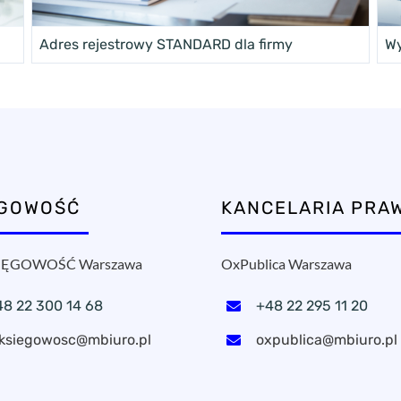
Adres rejestrowy STANDARD dla firmy
Wy
ĘGOWOŚĆ
KANCELARIA PRA
ĘGOWOŚĆ Warszawa
OxPublica Warszawa
48 22 300 14 68
+48 22 295 11 20
ksiegowosc@mbiuro.pl
oxpublica@mbiuro.pl