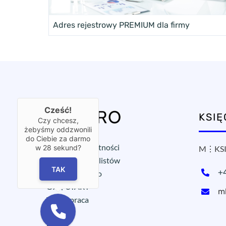
Adres rejestrowy PREMIUM dla firmy
Cześć!
KSI
Czy chcesz,
żebyśmy oddzwonili
do Ciebie za darmo
Polityka prywatności
w
28
sekund?
M⋮KSI
Ochrona sygnalistów
TAK
+
Wirtualne biuro
OX⋮START
m
Współpraca
Blog
FAQ