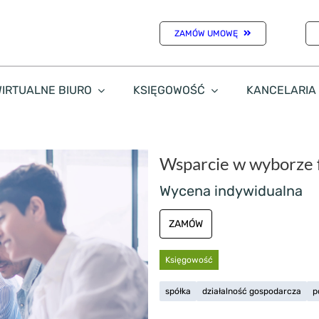
ZAMÓW UMOWĘ
IRTUALNE BIURO
KSIĘGOWOŚĆ
KANCELARIA
Wsparcie w wyborze f
Wycena indywidualna
ZAMÓW
Księgowość
spółka
działalność gospodarcza
p