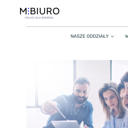
Przejdź
do
zawartości
NASZE ODDZIAŁY
W