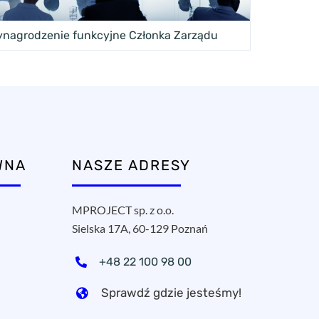
nagrodzenie funkcyjne Członka Zarządu
WNA
NASZE ADRESY
MPROJECT sp. z o.o.
Sielska 17A, 60-129 Poznań
+48 22 100 98 00
Sprawdź gdzie jesteśmy!