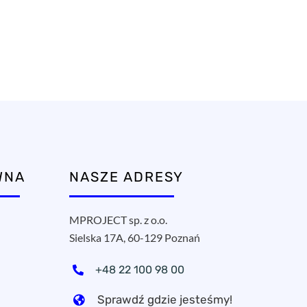
WNA
NASZE ADRESY
MPROJECT sp. z o.o.
Sielska 17A, 60-129 Poznań
+48 22 100 98 00
Sprawdź gdzie jesteśmy!