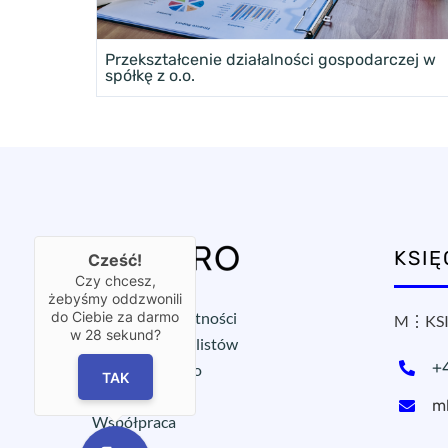
Przekształcenie działalności gospodarczej w
spółkę z o.o.
KSI
Cześć!
Czy chcesz,
żebyśmy oddzwonili
do Ciebie za darmo
Polityka prywatności
M⋮KSI
w
28
sekund?
Ochrona sygnalistów
+
Wirtualne biuro
TAK
OX⋮START
m
Współpraca
Blog