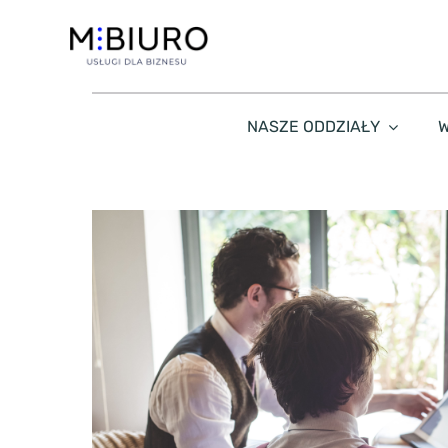
Przejdź
do
zawartości
NASZE ODDZIAŁY
W