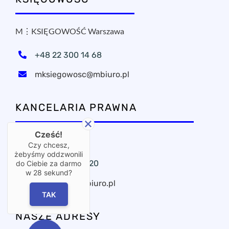
M⋮KSIĘGOWOŚĆ Warszawa
+48 22 300 14 68
mksiegowosc@mbiuro.pl
KANCELARIA PRAWNA
Cześć!
OxPublica Warszawa
Czy chcesz,
żebyśmy oddzwonili
+48 22 295 11 20
do Ciebie za darmo
w
28
sekund?
oxpublica@mbiuro.pl
TAK
NASZE ADRESY