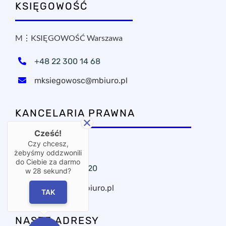
KSIĘGOWOŚĆ
M⋮KSIĘGOWOŚĆ Warszawa
+48 22 300 14 68
mksiegowosc@mbiuro.pl
KANCELARIA PRAWNA
Cześć!
Czy chcesz,
OxPublica Warszawa
żebyśmy oddzwonili
do Ciebie za darmo
+48 22 295 11 20
w
28
sekund?
oxpublica@mbiuro.pl
TAK
NASZE ADRESY