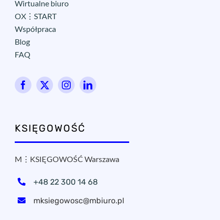
Wirtualne biuro
OX⋮START
Współpraca
Blog
FAQ
KSIĘGOWOŚĆ
M⋮KSIĘGOWOŚĆ Warszawa
+48 22 300 14 68
mksiegowosc@mbiuro.pl