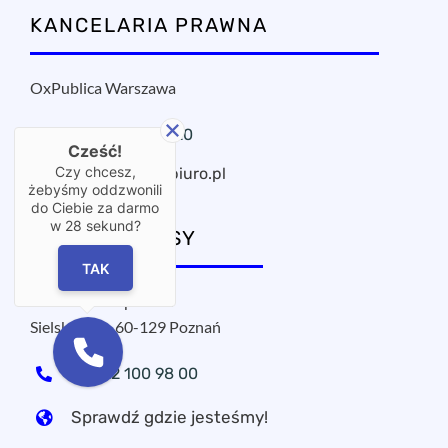
KANCELARIA PRAWNA
OxPublica Warszawa
+48 22 295 11 20
Cześć!
Czy chcesz,
oxpublica@mbiuro.pl
żebyśmy oddzwonili
do Ciebie za darmo
w
28
sekund?
NASZE ADRESY
TAK
MPROJECT sp. z o.o.
Sielska 17A, 60-129 Poznań
+48 22 100 98 00
Sprawdź gdzie jesteśmy!