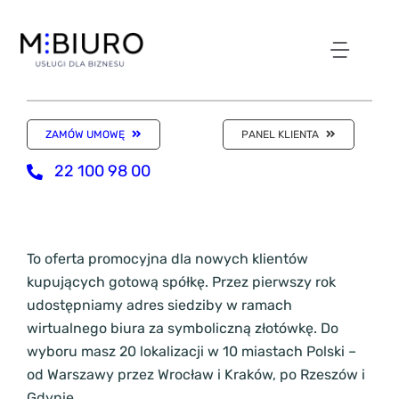
Przejdź
do
zawartości
Toggl
NASZE ODDZIAŁY
Navig
ZAMÓW UMOWĘ
PANEL KLIENTA
WIRTUALNE BIURO
22 100 98 00
KSIĘGOWOŚĆ
To oferta promocyjna dla nowych klientów
kupujących gotową spółkę. Przez pierwszy rok
KANCELARIA
udostępniamy adres siedziby w ramach
wirtualnego biura za symboliczną złotówkę. Do
SKLEP Z USŁUGAMI
wyboru masz 20 lokalizacji w 10 miastach Polski –
od Warszawy przez Wrocław i Kraków, po Rzeszów i
Gdynię.