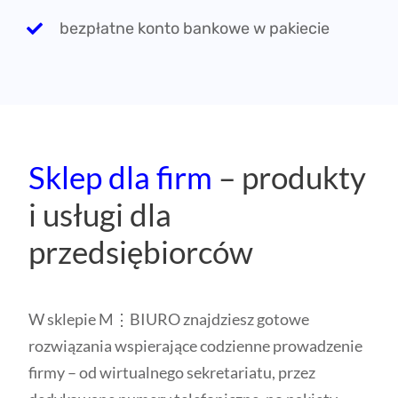
przedsiębiorców
W sklepie M⋮BIURO znajdziesz gotowe
rozwiązania wspierające codzienne prowadzenie
firmy – od wirtualnego sekretariatu, przez
dedykowane numery telefoniczne, po pakiety
startowe dla nowych przedsiębiorców z
Wrocławia i Dolnego Śląska.
Odwiedź Sklep
M⋮BIURO.