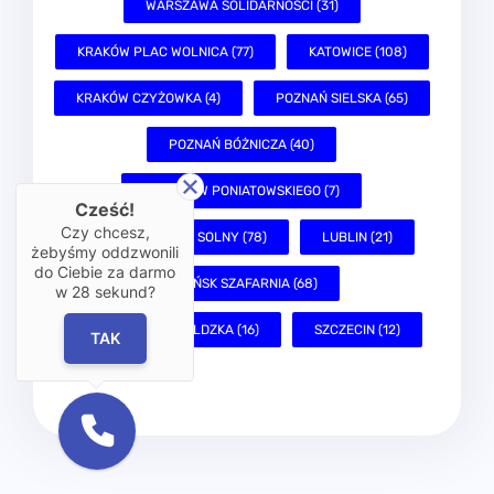
GDAŃSK SZAFARNIA (68)
GDAŃSK GRUNWALDZKA (16)
SZCZECIN (12)
Cześć!
Czy chcesz,
żebyśmy oddzwonili
do Ciebie za darmo
w
28
sekund?
FAQ
– o co najczęściej
TAK
pytają Klienci we
Wrocławiu?
Jak mogę odebrać oryginały