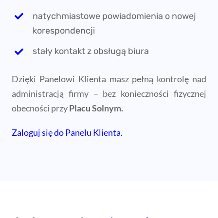
Zaloguj się do Panelu Klienta.
Ile kosztuje
wirtualne
biuro
we Wrocławiu
?
Wybierz pakiet elastycznie dopasowany do etapu
rozwoju Twojego biznesu. Płacisz tylko za to, czego
realnie potrzebujesz. Zastanawiasz się, która opcja
sprawdzi się najlepiej lub szukasz dedykowanych
usług? Porozmawiajmy o rozwiązaniach dla Twojej