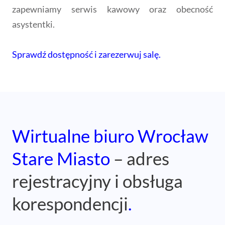
Wirtualne biuro Wrocław
Stare Miasto
– adres
rejestracyjny i obsługa
korespondencji
.
Wirtualne biuro na Starym Mieście we Wrocławiu
to gotowe rozwiązanie dla jednoosobowych
działalności gospodarczych, spółek z o.o. oraz
oddziałów firm zagranicznych, które potrzebują
legalnego
adresu rejestracyjnego we Wrocławiu
–
bez ponoszenia kosztów wynajmu lokalu.
Nasz oddział przy
Placu Solnym
zapewnia pełną
obsługę korespondencji przychodzącej: odbieramy