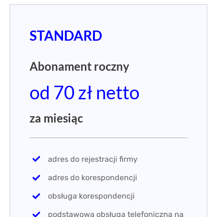
adres do rejestracji firmy
adres do korespondencji
obsługa korespondencji
podstawowa obsługa telefoniczna na
dedykowanym numerze
skany przesyłek w formacie pdf
powiadomienia e-mail
panel klienta 24/h
konto bankowe bez opłat
ZAMÓW UMOWĘ