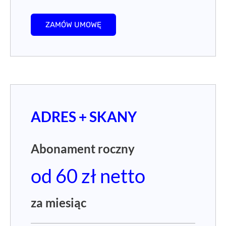
Abonament roczny
od 60 zł netto
za miesiąc
adres do rejestracji firmy
adres do korespondencji
obsługa korespondencji
skany przesyłek w formacie pdf
powiadomienia e-mail
panel klienta 24/h