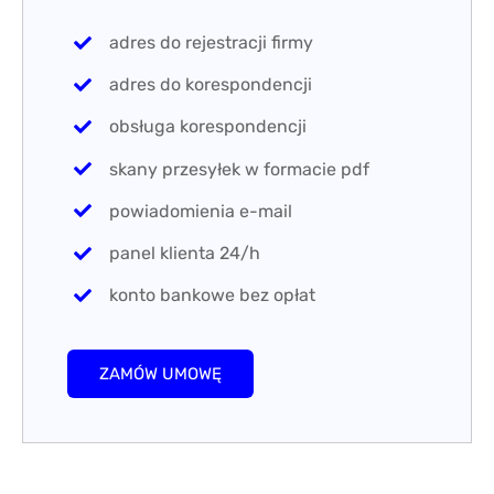
konto bankowe bez opłat
ZAMÓW UMOWĘ
STANDARD
Abonament roczny
od 70 zł netto
za miesiąc