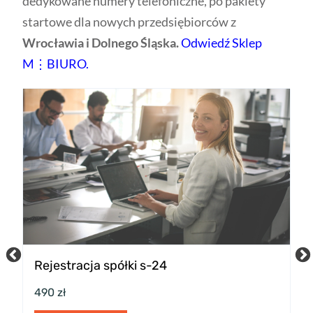
Rejestracja spółki s-24
P
w
490 zł
2
Usługi prawne online
U
s-24
spółka
rejestracja spółki
s
Zobacz więcej usług