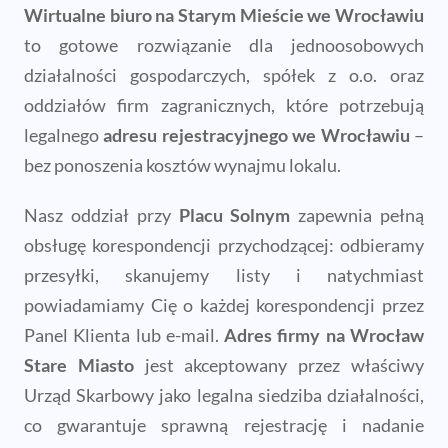
przesyłki, skanujemy listy i natychmiast
powiadamiamy Cię o każdej korespondencji przez
Panel Klienta lub e-mail.
Adres firmy na Wrocław
Stare Miasto
jest akceptowany przez właściwy
Urząd Skarbowy jako legalna siedziba działalności,
co gwarantuje sprawną rejestrację i nadanie
statusu czynnego podatnika VAT.
W ramach wirtualnego biura Wrocław oferujemy:
adres do rejestracji firmy i korespondencji
na
Placu Solnym
odbiór i obsługa przesyłek przez
profesjonalną asystentkę