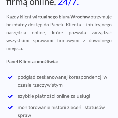
podgląd zeskanowanej korespondencji w
czasie rzeczywistym
szybkie płatności online za usługi
monitorowanie historii zleceń i statusów
spraw
natychmiastowe powiadomienia o nowej
korespondencji
stały kontakt z obsługą biura
Dzięki Panelowi Klienta masz pełną kontrolę nad
administracją firmy – bez konieczności fizycznej
obecności przy
Placu Solnym.