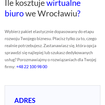
firmy:
+48 22 100 98 00
ADRES
Abonament roczny
od 46 zł netto
za miesiąc
adres do rejestracji firmy