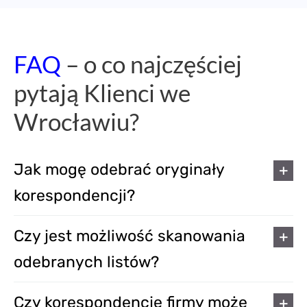
korespondencji?
Czy jest możliwość skanowania
odebranych listów?
Czy korespondencję firmy może
odebrać inna osoba?
Kiedy otrzymam
powiadomienie o odebranej
korespondencji
przychodzącej?