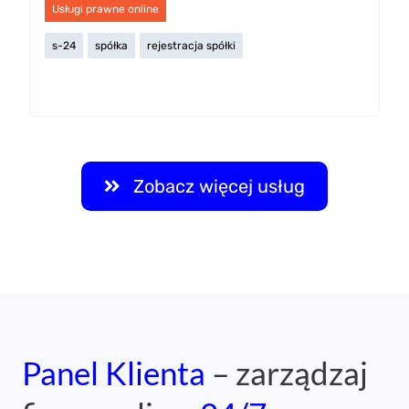
Panel Klienta
– zarządzaj
firmą online,
24/7.
Każdy klient
wirtualnego biura Wrocław
otrzymuje
bezpłatny dostęp do Panelu Klienta – intuicyjnego
narzędzia online, które pozwala zarządzać
wszystkimi sprawami firmowymi z dowolnego
miejsca.
Panel Klienta umożliwia: