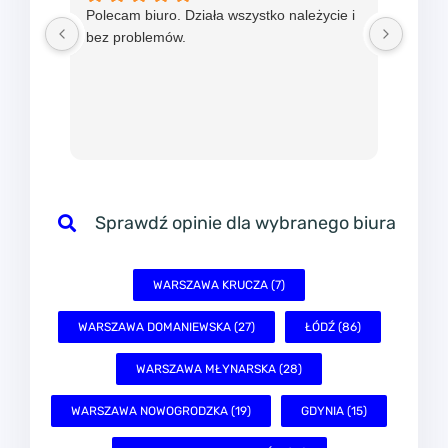
WARSZAWA KRUCZA (7)
WARSZAWA DOMANIEWSKA (27)
ŁÓDŹ (86)
WARSZAWA MŁYNARSKA (28)
WARSZAWA NOWOGRODZKA (19)
GDYNIA (15)
WARSZAWA SOLIDARNOŚCI (31)
KRAKÓW PLAC WOLNICA (77)
KATOWICE (108)
KRAKÓW CZYŻOWKA (4)
POZNAŃ SIELSKA (65)
POZNAŃ BÓŻNICZA (40)
WROCŁAW PONIATOWSKIEGO (7)
WROCŁAW PLAC SOLNY (78)
LUBLIN (21)