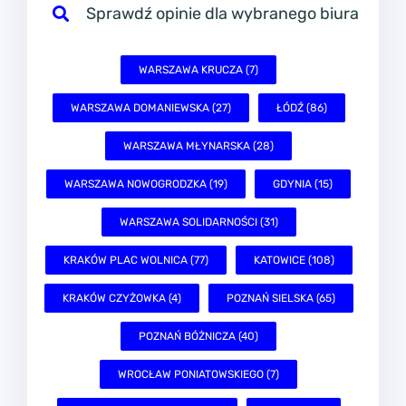
Sprawdź opinie dla wybranego biura
WARSZAWA KRUCZA (7)
WARSZAWA DOMANIEWSKA (27)
ŁÓDŹ (86)
WARSZAWA MŁYNARSKA (28)
WARSZAWA NOWOGRODZKA (19)
GDYNIA (15)
WARSZAWA SOLIDARNOŚCI (31)
KRAKÓW PLAC WOLNICA (77)
KATOWICE (108)
KRAKÓW CZYŻOWKA (4)
POZNAŃ SIELSKA (65)
POZNAŃ BÓŻNICZA (40)
WROCŁAW PONIATOWSKIEGO (7)