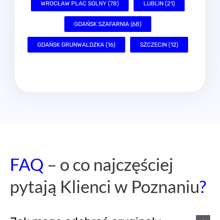
WROCŁAW PLAC SOLNY (78)
LUBLIN (21)
GDAŃSK SZAFARNIA (68)
GDAŃSK GRUNWALDZKA (16)
SZCZECIN (12)
FAQ
– o co najczęściej
pytają Klienci w Poznaniu
?