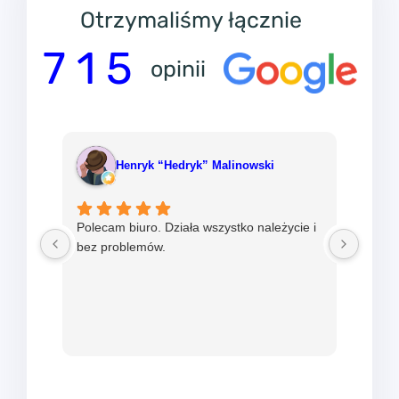
Otrzymaliśmy łącznie
7 1 5
opinii
Henryk “Hedryk” Malinowski
Polecam biuro. Działa wszystko należycie i
Od ni
bez problemów.
w mBi
nadzie
sprawn