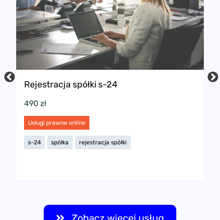
Rejestracja spółki s-24
P
w
490 zł
2
Usługi prawne online
U
s-24
spółka
rejestracja spółki
s
Zobacz więcej usług