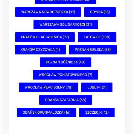
WARSZAWA NOWOGRODZKA (19)
GDYNIA (15)
WARSZAWA SOLIDARNOŚCI (31)
KRAKÓW PLAC WOLNICA (77)
KATOWICE (108)
KRAKÓW CZYŻOWKA (4)
POZNAŃ SIELSKA (65)
POZNAŃ BÓŻNICZA (40)
WROCŁAW PONIATOWSKIEGO (7)
WROCŁAW PLAC SOLNY (78)
LUBLIN (21)
GDAŃSK SZAFARNIA (68)
GDAŃSK GRUNWALDZKA (16)
SZCZECIN (12)