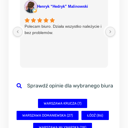
Henryk “Hedryk” Malinowski
Polecam biuro. Działa wszystko należycie i
Od ni
bez problemów.
w mBi
nadzie
sprawn
Sprawdź opinie dla wybranego biura
WARSZAWA KRUCZA (7)
WARSZAWA DOMANIEWSKA (27)
ŁÓDŹ (86)
WARSZAWA MŁYNARSKA (28)