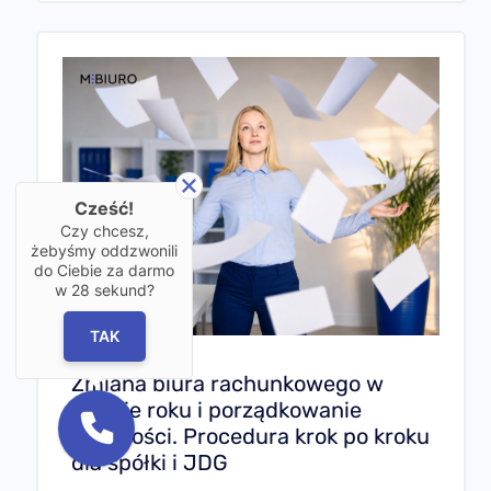
Cześć!
Czy chcesz,
żebyśmy oddzwonili
do Ciebie za darmo
w
28
sekund?
TAK
Zmiana biura rachunkowego w
trakcie roku i porządkowanie
zaległości. Procedura krok po kroku
dla spółki i JDG