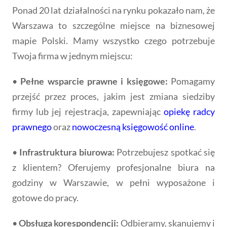
Ponad 20 lat działalności na rynku pokazało nam, że
Warszawa to szczególne miejsce na biznesowej
mapie Polski. Mamy wszystko czego potrzebuje
Twoja firma w jednym miejscu:
•
Pełne wsparcie prawne i księgowe:
Pomagamy
przejść przez proces, jakim jest zmiana siedziby
firmy lub jej rejestracja, zapewniając
opiekę radcy
prawnego
oraz
nowoczesną księgowość online
.
•
Infrastruktura biurowa:
Potrzebujesz spotkać się
z klientem? Oferujemy profesjonalne biura na
godziny w Warszawie, w pełni wyposażone i
gotowe do pracy.
•
Obsługa korespondencji:
Odbieramy, skanujemy i