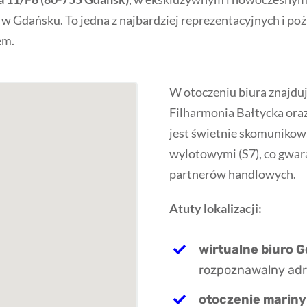
Gdańsku. To jedna z najbardziej reprezentacyjnych i pożą
em
.
W otoczeniu biura znajdują
Filharmonia Bałtycka oraz
jest świetnie skomunikowa
wylotowymi (S7), co gwar
partnerów handlowych.
Atuty lokalizacji:
wirtualne biuro 
rozpoznawalny adr
otoczenie mariny