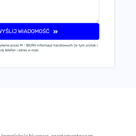
WYŚLIJ WIADOMOŚĆ
yłanie przez M⋮BIURO informacji handlowych (w tym zniżek i
j telefon i adres e-mail.
m kompleksie biurowo-apartamentowym