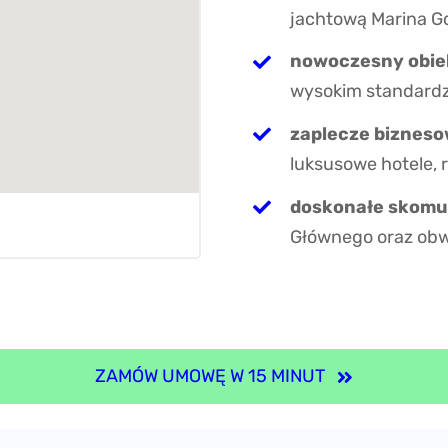
jachtową Marina G
nowoczesny obie
wysokim standardz
zaplecze biznes
luksusowe hotele, 
doskonałe skomu
Głównego oraz obwo
ZAMÓW UMOWĘ W 15 MINUT