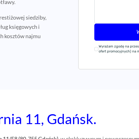
tławy.
estiżowej siedziby,
sług księgowych i
ch kosztów najmu
Wyrażam zgodę na przes
ofert promocyjnych) na mó
rnia 11, Gdańsk.
ia 11/F8 (80-755 Gdańsk)
, w ekskluzywnym i nowoczesny