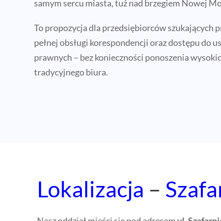
samym sercu miasta, tuż nad brzegiem Nowej Mo
To propozycja dla przedsiębiorców szukających pr
pełnej obsługi korespondencji oraz dostępu do u
prawnych – bez konieczności ponoszenia wysoki
tradycyjnego biura.
Lokalizacja
–
Szafa
Nasz oddział mieści się pod adresem
ul. Szafarn