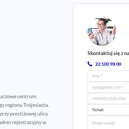
Skontaktuj się z n
22 100 98 00
luczowe centrum
go regionu Trójmiasta.
rzy prestiżowej ulicy
adres rejestracyjny w