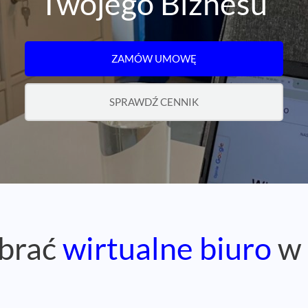
Twojego Biznesu
ZAMÓW UMOWĘ
SPRAWDŹ CENNIK
brać
wirtualne biuro
w 