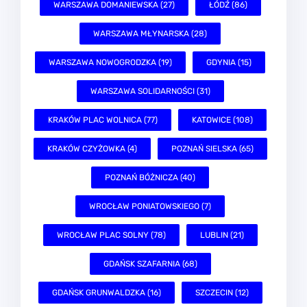
WARSZAWA DOMANIEWSKA (27)
ŁÓDŹ (86)
WARSZAWA MŁYNARSKA (28)
WARSZAWA NOWOGRODZKA (19)
GDYNIA (15)
WARSZAWA SOLIDARNOŚCI (31)
KRAKÓW PLAC WOLNICA (77)
KATOWICE (108)
KRAKÓW CZYŻOWKA (4)
POZNAŃ SIELSKA (65)
POZNAŃ BÓŻNICZA (40)
WROCŁAW PONIATOWSKIEGO (7)
WROCŁAW PLAC SOLNY (78)
LUBLIN (21)
GDAŃSK SZAFARNIA (68)
GDAŃSK GRUNWALDZKA (16)
SZCZECIN (12)