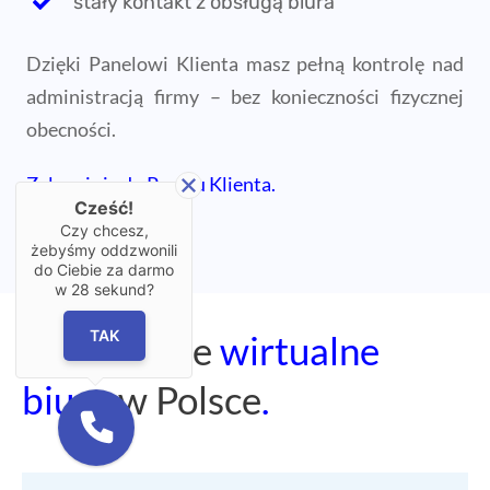
stały kontakt z obsługą biura
Dzięki Panelowi Klienta masz pełną kontrolę nad
administracją firmy – bez konieczności fizycznej
obecności.
Zaloguj się do Panelu Klienta.
Cześć!
Czy chcesz,
żebyśmy oddzwonili
do Ciebie za darmo
w
28
sekund?
TAK
Największe
wirtualne
biuro
w Polsce
.