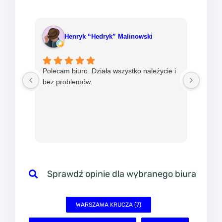
Henryk “Hedryk” Malinowski
Polecam biuro. Działa wszystko należycie i
Od ni
bez problemów.
w mBi
nadzie
sprawn
Sprawdź opinie dla wybranego biura
WARSZAWA KRUCZA (7)