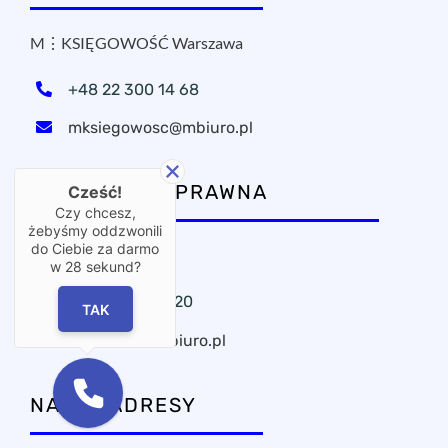
M⋮KSIĘGOWOŚĆ Warszawa
+48 22 300 14 68
mksiegowosc@mbiuro.pl
KANCELARIA PRAWNA
Cześć!
Czy chcesz,
żebyśmy oddzwonili
do Ciebie za darmo
OxPublica Warszawa
w
28
sekund?
+48 22 295 11 20
TAK
oxpublica@mbiuro.pl
NASZE ADRESY