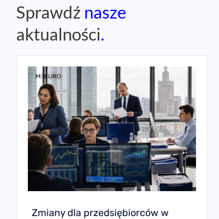
Zmiany dla przedsiębiorców w
2027 roku: KSeF, podatki, ZUS i
Kodeks pracy – co jest pewne, a co
dopiero w projekcie?
Zmiany dla przedsiębiorców w 2027 roku: KSeF,
podatki, ZUS i Kodeks pracy – co