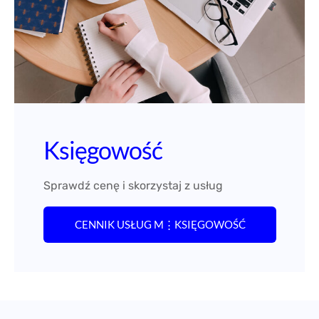
Księgowość
Sprawdź cenę i skorzystaj z usług
CENNIK USŁUG M⋮KSIĘGOWOŚĆ
Nieważne na jakim etapie jest Twoja
firma.
Mamy
WSZYSTKO
czego