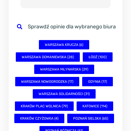
WARSZAWA KRUCZA (6)
WARSZAWA DOMANIEWSKA (28)
ŁÓDŹ (100)
WARSZAWA MŁYNARSKA (29)
WARSZAWA NOWOGRODZKA (17)
GDYNIA (17)
WARSZAWA SOLIDARNOŚCI (31)
KRAKÓW PLAC WOLNICA (79)
KATOWICE (114)
KRAKÓW CZYŻOWKA (4)
POZNAŃ SIELSKA (65)
POZNAŃ BÓŻNICZA (41)
WROCŁAW PONIATOWSKIEGO (9)
WROCŁAW PLAC SOLNY (81)
LUBLIN (23)
GDAŃSK SZAFARNIA (70)