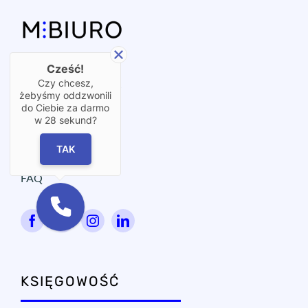
Wirtualne biuro
OX⋮START
Współpraca
Blog
Cześć!
Czy chcesz,
FAQ
żebyśmy oddzwonili
do Ciebie za darmo
w
28
sekund?
TAK
KSIĘGOWOŚĆ
M⋮KSIĘGOWOŚĆ Warszawa
+48 22 300 14 68
mksiegowosc@mbiuro.pl