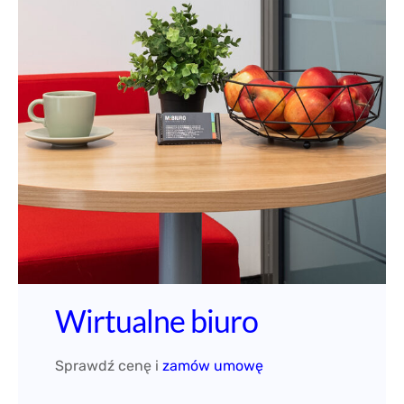
Wirtualne biuro
Sprawdź cenę i
zamów umowę
CENNIK USŁUG M⋮BIURO