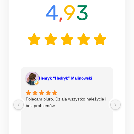
Henryk “Hedryk” Malinowski
Polecam biuro. Działa wszystko należycie i
Od ni
bez problemów.
w mBi
nadzie
sprawn
Sprawdź opinie dla wybranego biura