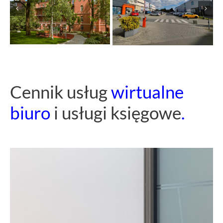
–
Wita
Cennik usług
wirtualne
stara
Stwosza
wersja
biuro
i usługi księgowe
.