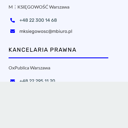
KANCELARIA PRAWNA
OxPublica Warszawa
+48 22 295 11 20
oxpublica@mbiuro.pl
NASZE ADRESY
MPROJECT sp. z o.o.
Sielska 17A, 60-129 Poznań
+48 22 100 98 00
Sprawdź gdzie jesteśmy!