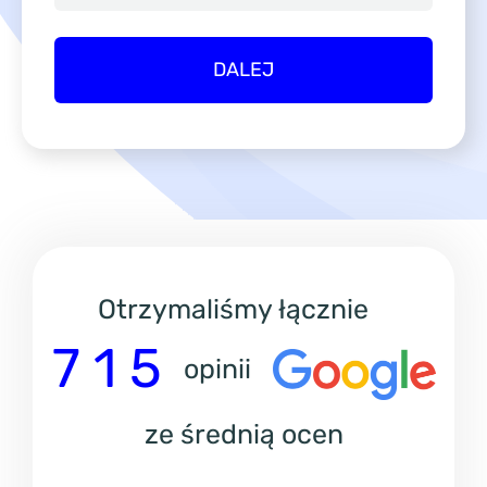
Otrzymaliśmy łącznie
7 1 5
opinii
ze średnią ocen
4
,
9
3