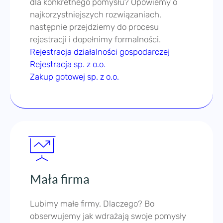
Zakup gotowej sp. z o.o.
Mała firma
Lubimy małe firmy. Dlaczego? Bo
obserwujemy jak wdrażają swoje pomysły
w życie, rozwijają się i generują zyski.
Wirtualny sekretariat, własny asystent,
odbieranie poczty i telefonów, opieka
prawna. Pytamy co możemy za Ciebie
zrobić? I ile możesz zaoszczędzić dzięki
shared office.