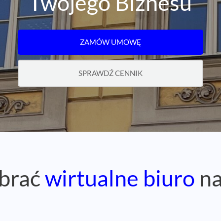
Twojego Biznesu
ZAMÓW UMOWĘ
SPRAWDŹ CENNIK
brać
wirtualne biuro
na