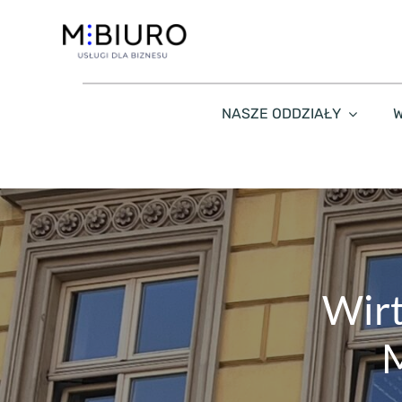
Przejdź
do
zawartości
NASZE ODDZIAŁY
W
Wirt
M