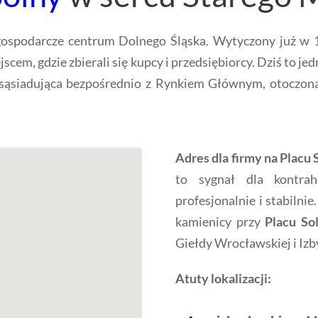
gospodarcze centrum Dolnego Śląska. Wytyczony już w 12
cem, gdzie zbierali się kupcy i przedsiębiorcy. Dziś to j
sąsiadująca bezpośrednio z Rynkiem Głównym, otoczona 
Adres dla firmy na Placu
to sygnał dla kontra
profesjonalnie i stabilnie
kamienicy przy
Placu So
Giełdy Wrocławskiej i Izb
Atuty lokalizacji: