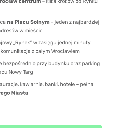
Wrocław centrum
– kilka kroków od Rynku
ica
na Placu Solnym
– jeden z najbardziej
adresów w mieście
jowy „Rynek” w zasięgu jednej minuty
a komunikacja z całym Wrocławiem
e bezpośrednio przy budynku oraz parking
acu Nowy Targ
auracje, kawiarnie, banki, hotele – pełna
rego Miasta