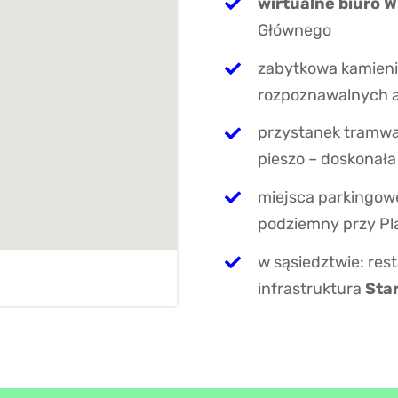
wirtualne biuro 
Głównego
zabytkowa kamien
rozpoznawalnych 
przystanek tramwa
pieszo – doskonał
miejsca parkingow
podziemny przy Pl
w sąsiedztwie: rest
infrastruktura
Sta