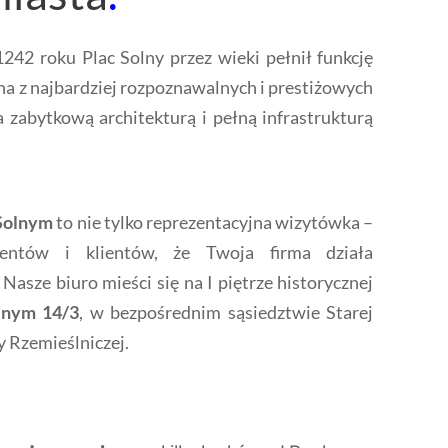
42 roku Plac Solny przez wieki pełnił funkcję
edna z najbardziej rozpoznawalnych i prestiżowych
zabytkową architekturą i pełną infrastrukturą
 Solnym
to nie tylko reprezentacyjna wizytówka –
hentów i klientów, że Twoja firma działa
. Nasze biuro mieści się na I piętrze historycznej
lnym 14/3
, w bezpośrednim sąsiedztwie Starej
y Rzemieślniczej.