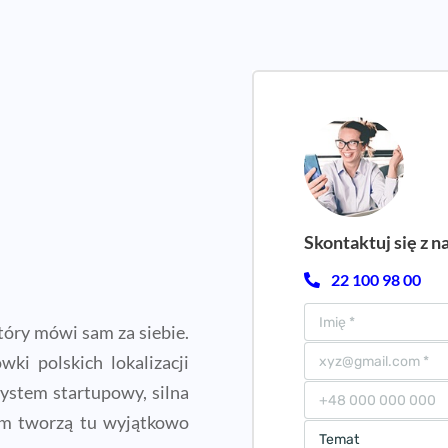
Skontaktuj się z n
22 100 98 00
óry mówi sam za siebie.
ki polskich lokalizacji
ystem startupowy, silna
irm tworzą tu wyjątkowo