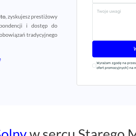
sto
, zyskujesz prestiżowy
pondencji i dostęp do
zobowiązań tradycyjnego
e
Wyrażam zgodę na przes
ofert promocyjnych) na mó
Solny
w sercu Starego 