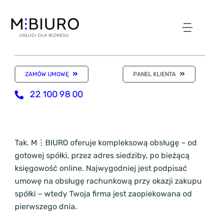
Przejdź
do
zawartości
Toggl
NASZE ODDZIAŁY
Navig
ZAMÓW UMOWĘ
PANEL KLIENTA
WIRTUALNE BIURO
22 100 98 00
KSIĘGOWOŚĆ
Tak. M⋮BIURO oferuje kompleksową obsługę – od
gotowej spółki, przez adres siedziby, po bieżącą
KANCELARIA
księgowość online. Najwygodniej jest podpisać
umowę na obsługę rachunkową przy okazji zakupu
SKLEP Z USŁUGAMI
spółki – wtedy Twoja firma jest zaopiekowana od
pierwszego dnia.