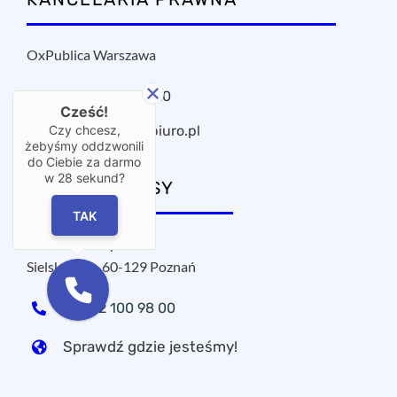
OxPublica Warszawa
+48 22 295 11 20
Cześć!
oxpublica@mbiuro.pl
Czy chcesz,
żebyśmy oddzwonili
do Ciebie za darmo
w
28
sekund?
NASZE ADRESY
TAK
MPROJECT sp. z o.o.
Sielska 17A, 60-129 Poznań
+48 22 100 98 00
Sprawdź gdzie jesteśmy!