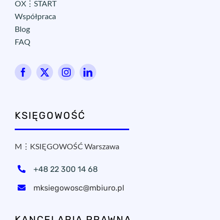
OX⋮START
Współpraca
Blog
FAQ
KSIĘGOWOŚĆ
M⋮KSIĘGOWOŚĆ Warszawa
+48 22 300 14 68
mksiegowosc@mbiuro.pl
KANCELARIA PRAWNA