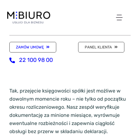
Przejdź
do
zawartości
Toggl
NASZE ODDZIAŁY
Navig
ZAMÓW UMOWĘ
PANEL KLIENTA
WIRTUALNE BIURO
22 100 98 00
KSIĘGOWOŚĆ
Tak, przejęcie księgowości spółki jest możliwe w
dowolnym momencie roku – nie tylko od początku
KANCELARIA
okresu rozliczeniowego. Nasz zespół weryfikuje
dokumentację za minione miesiące, wyrównuje
SKLEP Z USŁUGAMI
ewentualne rozbieżności i zapewnia ciągłość
obsługi bez przerw w składaniu deklaracji.