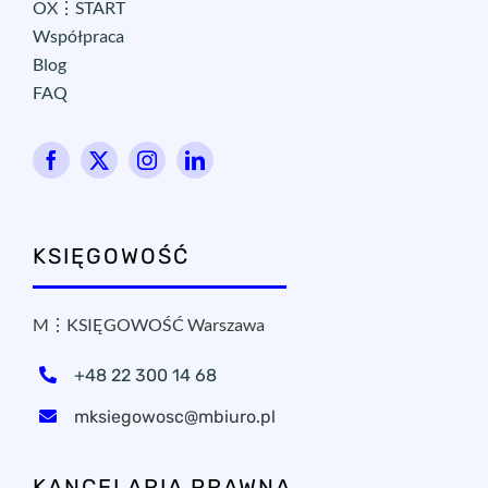
OX⋮START
Współpraca
Blog
FAQ
KSIĘGOWOŚĆ
M⋮KSIĘGOWOŚĆ Warszawa
+48 22 300 14 68
mksiegowosc@mbiuro.pl
KANCELARIA PRAWNA