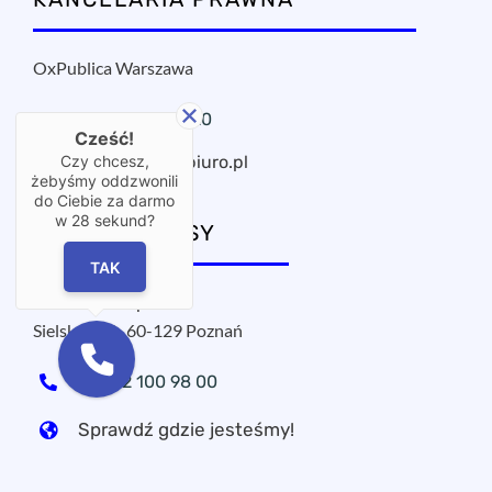
OxPublica Warszawa
+48 22 295 11 20
Cześć!
oxpublica@mbiuro.pl
Czy chcesz,
żebyśmy oddzwonili
do Ciebie za darmo
w
28
sekund?
NASZE ADRESY
TAK
MPROJECT sp. z o.o.
Sielska 17A, 60-129 Poznań
+48 22 100 98 00
Sprawdź gdzie jesteśmy!