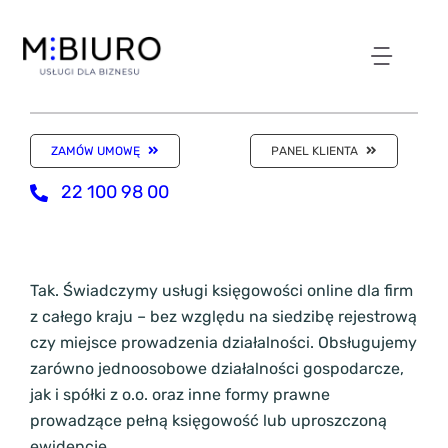
Przejdź
do
zawartości
Toggl
NASZE ODDZIAŁY
Navig
ZAMÓW UMOWĘ
PANEL KLIENTA
WIRTUALNE BIURO
22 100 98 00
KSIĘGOWOŚĆ
Tak. Świadczymy usługi księgowości online dla firm
z całego kraju – bez względu na siedzibę rejestrową
KANCELARIA
czy miejsce prowadzenia działalności. Obsługujemy
zarówno jednoosobowe działalności gospodarcze,
SKLEP Z USŁUGAMI
jak i spółki z o.o. oraz inne formy prawne
prowadzące pełną księgowość lub uproszczoną
ewidencję.