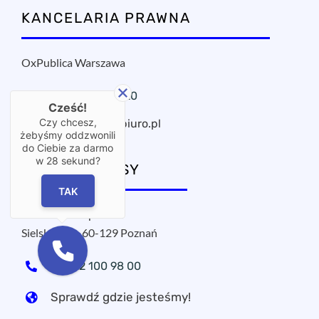
KANCELARIA PRAWNA
OxPublica Warszawa
+48 22 295 11 20
Cześć!
Czy chcesz,
oxpublica@mbiuro.pl
żebyśmy oddzwonili
do Ciebie za darmo
w
28
sekund?
NASZE ADRESY
TAK
MPROJECT sp. z o.o.
Sielska 17A, 60-129 Poznań
+48 22 100 98 00
Sprawdź gdzie jesteśmy!