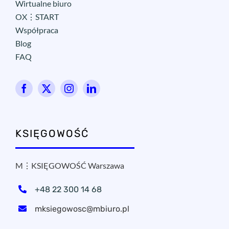
Wirtualne biuro
OX⋮START
Współpraca
Blog
FAQ
KSIĘGOWOŚĆ
M⋮KSIĘGOWOŚĆ Warszawa
+48 22 300 14 68
mksiegowosc@mbiuro.pl