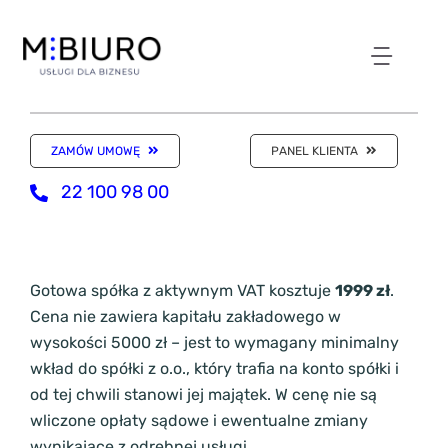
Przejdź
do
zawartości
Toggl
NASZE ODDZIAŁY
Navig
ZAMÓW UMOWĘ
PANEL KLIENTA
WIRTUALNE BIURO
22 100 98 00
KSIĘGOWOŚĆ
Gotowa spółka z aktywnym VAT kosztuje
1999 zł
.
Cena nie zawiera kapitału zakładowego w
KANCELARIA
wysokości 5000 zł – jest to wymagany minimalny
wkład do spółki z o.o., który trafia na konto spółki i
SKLEP Z USŁUGAMI
od tej chwili stanowi jej majątek. W cenę nie są
wliczone opłaty sądowe i ewentualne zmiany
wynikające z odrębnej usługi.