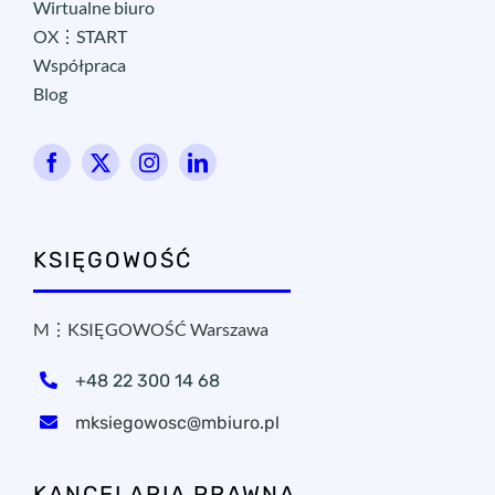
Wirtualne biuro
OX⋮START
Współpraca
Blog
KSIĘGOWOŚĆ
M⋮KSIĘGOWOŚĆ Warszawa
+48 22 300 14 68
mksiegowosc@mbiuro.pl
KANCELARIA PRAWNA