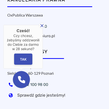
OxPublica Warszawa
+48 22 295 11 20
Cześć!
oxpublica@mbiuro.pl
Czy chcesz,
żebyśmy oddzwonili
do Ciebie za darmo
w
28
sekund?
NASZE ADRESY
TAK
MPROJECT sp. z o.o.
Sielska 17A, 60-129 Poznań
+48 22 100 98 00
Sprawdź gdzie jesteśmy!