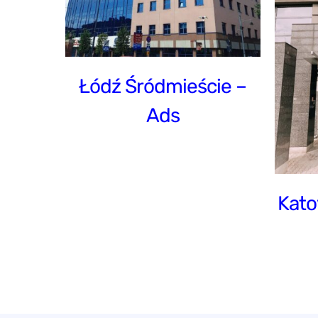
 – Ads
Katowice Śródmieście –
Ads
Łódź Śródmieście –
Ads
Kato