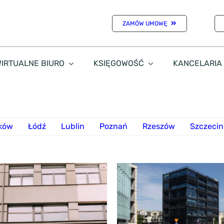
ZAMÓW UMOWĘ
IRTUALNE BIURO
KSIĘGOWOŚĆ
KANCELARIA
ków
Łódź
Lublin
Poznań
Rzeszów
Szczecin
Poznań Stare Miasto