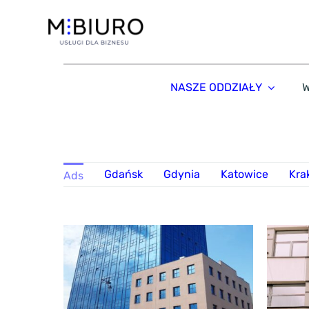
Przejdź
do
zawartości
NASZE ODDZIAŁY
W
Gdańsk
Gdynia
Katowice
Kra
Ads