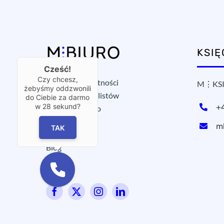
KSI
Cześć!
Czy chcesz,
Polityka prywatności
M⋮KSI
żebyśmy oddzwonili
Ochrona sygnalistów
do Ciebie za darmo
w
28
sekund?
+
Wirtualne biuro
OX⋮START
m
TAK
Współpraca
Blog
FAQ