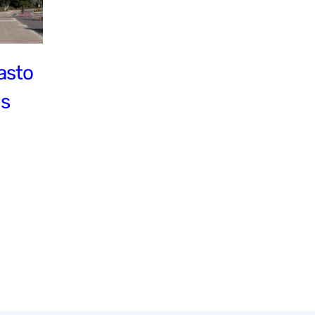
asto
ds