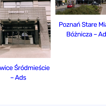
Bóżnicza – Ads
Poznań Stare Mi
Bóżnicza – A
wice Śródmieście
– Ads