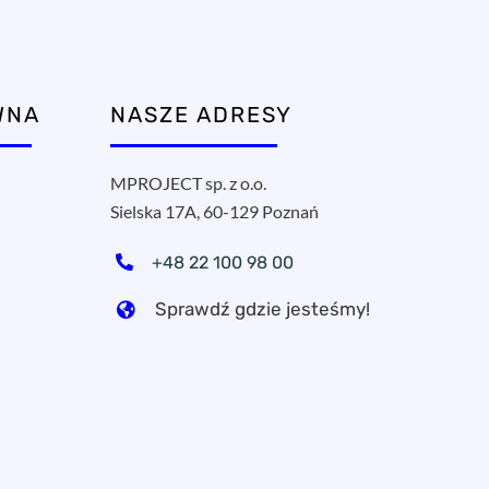
WNA
NASZE ADRESY
MPROJECT sp. z o.o.
Sielska 17A, 60-129 Poznań
+48 22 100 98 00
Sprawdź gdzie jesteśmy!