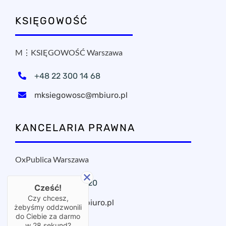
KSIĘGOWOŚĆ
M⋮KSIĘGOWOŚĆ Warszawa
+48 22 300 14 68
mksiegowosc@mbiuro.pl
KANCELARIA PRAWNA
OxPublica Warszawa
+48 22 295 11 20
Cześć!
Czy chcesz,
oxpublica@mbiuro.pl
żebyśmy oddzwonili
do Ciebie za darmo
w
28
sekund?