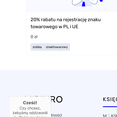
20% rabatu na rejestrację znaku
towarowego w PL i UE
0 zł
zniżka
znaktowarowy
KSI
Cześć!
Czy chcesz,
żebyśmy oddzwonili
Polityka prywatności
M⋮KSI