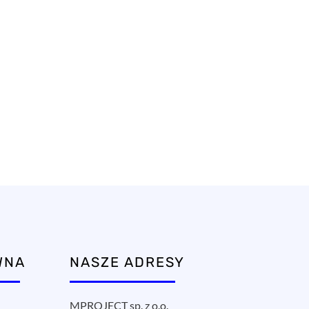
WNA
NASZE ADRESY
MPROJECT sp. z o.o.