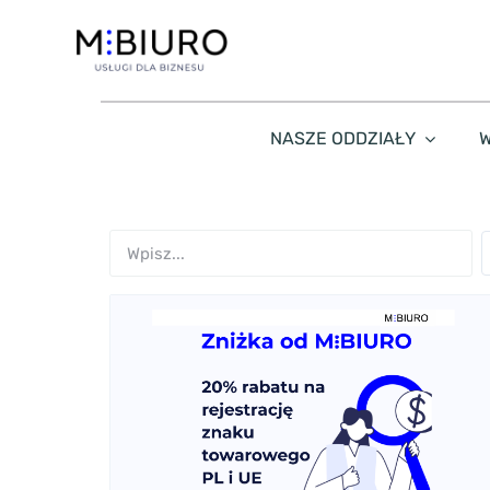
Przejdź
do
zawartości
NASZE ODDZIAŁY
W