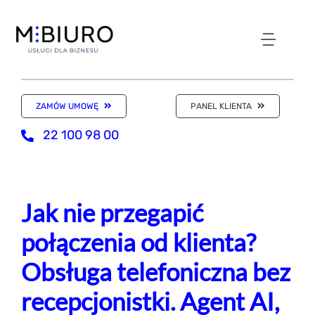
Przejdź
do
zawartości
Toggl
NASZE ODDZIAŁY
Navig
ZAMÓW UMOWĘ
PANEL KLIENTA
WIRTUALNE BIURO
22 100 98 00
KSIĘGOWOŚĆ
Jak nie przegapić
KANCELARIA
połączenia od klienta?
Obsługa telefoniczna bez
SKLEP Z USŁUGAMI
recepcjonistki. Agent AI,