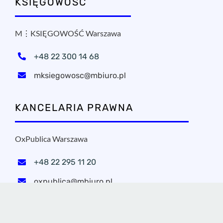
KSIĘGOWOŚĆ
M⋮KSIĘGOWOŚĆ Warszawa
+48 22 300 14 68
mksiegowosc@mbiuro.pl
KANCELARIA PRAWNA
OxPublica Warszawa
+48 22 295 11 20
oxpublica@mbiuro.pl
NASZE ADRESY