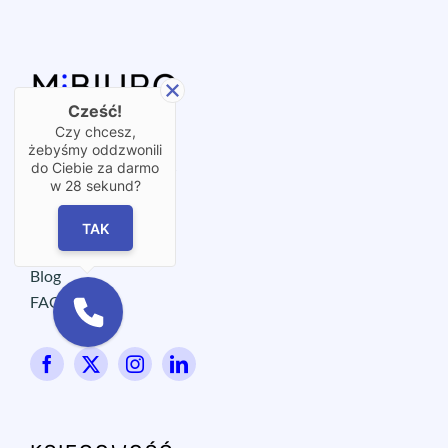
Cześć!
Czy chcesz,
Polityka prywatności
żebyśmy oddzwonili
do Ciebie za darmo
Ochrona sygnalistów
w
28
sekund?
Wirtualne biuro
OX⋮START
TAK
Współpraca
Blog
FAQ