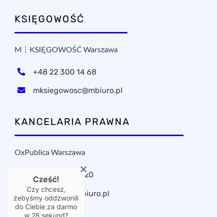
KSIĘGOWOŚĆ
M⋮KSIĘGOWOŚĆ Warszawa
+48 22 300 14 68
mksiegowosc@mbiuro.pl
KANCELARIA PRAWNA
OxPublica Warszawa
+48 22 295 11 20
Cześć!
Czy chcesz,
oxpublica@mbiuro.pl
żebyśmy oddzwonili
do Ciebie za darmo
w
28
sekund?