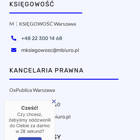
KSIĘGOWOŚĆ
M⋮KSIĘGOWOŚĆ Warszawa
+48 22 300 14 68
mksiegowosc@mbiuro.pl
KANCELARIA PRAWNA
OxPublica Warszawa
+48 22 295 11 20
Cześć!
Czy chcesz,
oxpublica@mbiuro.pl
żebyśmy oddzwonili
do Ciebie za darmo
w
28
sekund?
NASZE ADRESY