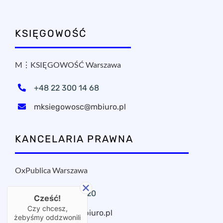
KSIĘGOWOŚĆ
M⋮KSIĘGOWOŚĆ Warszawa
+48 22 300 14 68
mksiegowosc@mbiuro.pl
KANCELARIA PRAWNA
OxPublica Warszawa
+48 22 295 11 20
Cześć!
Czy chcesz,
oxpublica@mbiuro.pl
żebyśmy oddzwonili