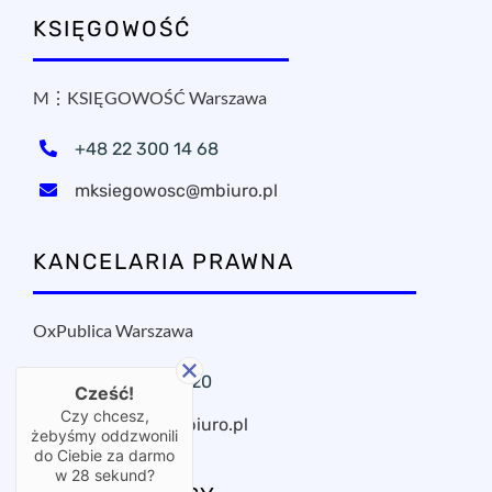
KSIĘGOWOŚĆ
M⋮KSIĘGOWOŚĆ Warszawa
+48 22 300 14 68
mksiegowosc@mbiuro.pl
KANCELARIA PRAWNA
OxPublica Warszawa
+48 22 295 11 20
Cześć!
Czy chcesz,
oxpublica@mbiuro.pl
żebyśmy oddzwonili
do Ciebie za darmo
w
28
sekund?