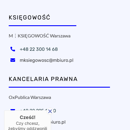
KSIĘGOWOŚĆ
M⋮KSIĘGOWOŚĆ Warszawa
+48 22 300 14 68
mksiegowosc@mbiuro.pl
KANCELARIA PRAWNA
OxPublica Warszawa
+48 22 295 11 20
Cześć!
oxpublica@mbiuro.pl
Czy chcesz,
żebyśmy oddzwonili