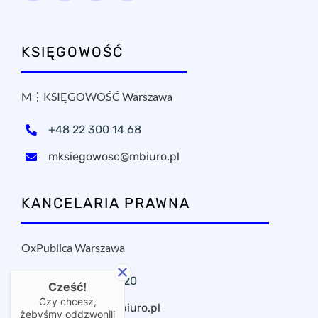
KSIĘGOWOŚĆ
M⋮KSIĘGOWOŚĆ Warszawa
+48 22 300 14 68
mksiegowosc@mbiuro.pl
KANCELARIA PRAWNA
OxPublica Warszawa
+48 22 295 11 20
Cześć!
Czy chcesz,
oxpublica@mbiuro.pl
żebyśmy oddzwonili