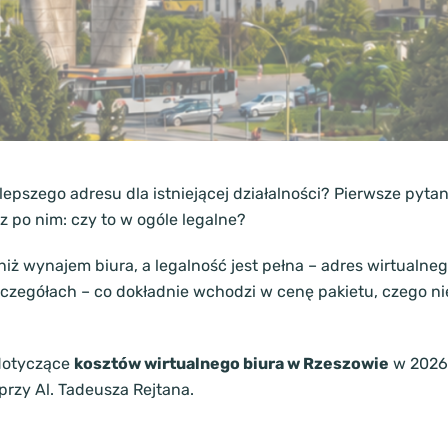
epszego adresu dla istniejącej działalności? Pierwsze pytani
az po nim: czy to w ogóle legalne?
 niż wynajem biura, a legalność jest pełna – adres wirtual
czegółach – co dokładnie wchodzi w cenę pakietu, czego nie 
 dotyczące
kosztów wirtualnego biura w Rzeszowie
w 2026 
przy Al. Tadeusza Rejtana.