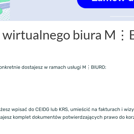
ę wirtualnego biura M
o konkretnie dostajesz w ramach usługi M⋮BIURO:
 możesz wpisać do CEIDG lub KRS, umieścić na fakturach i w
tajesz komplet dokumentów potwierdzających prawo do korz