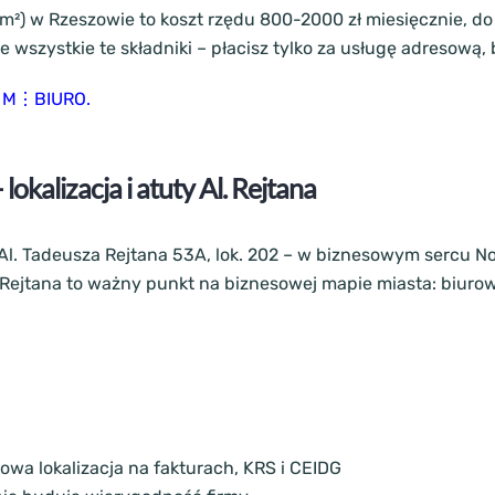
²) w Rzeszowie to koszt rzędu 800-2000 zł miesięcznie, do
 wszystkie te składniki – płacisz tylko za usługę adresow
ie M⋮BIURO.
kalizacja i atuty Al. Rejtana
l. Tadeusza Rejtana 53A, lok. 202 – w biznesowym sercu No
i Rejtana to ważny punkt na biznesowej mapie miasta: biuro
owa lokalizacja na fakturach, KRS i CEIDG