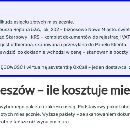
lkudziesięciu złotych miesięcznie.
eusza Rejtana 53A, lok. 202 – biznesowe Nowe Miasto, świet
ząd Skarbowy i KRS – komplet dokumentów do rejestracji VAT
jest odbierana, skanowana i przesyłana do Panelu Klienta.
rawdzić, co dokładnie wchodzi w cenę – skanowanie poczty i
GOWOŚĆ i wirtualną asystentkę OxCall – jeden dostawca, 
eszów – ile kosztuje mie
 wybranego pakietu i zakresu usług. Podstawowy pakiet obej
 złotych miesięcznie. Wyższe pakiety – ze skanowaniem dok
rotnie tańsze niż wynajem biura.