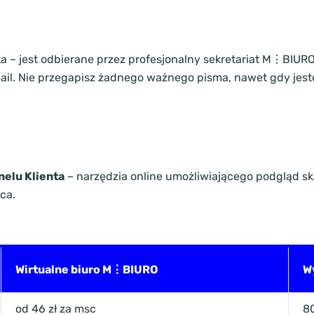
a – jest odbierane przez profesjonalny sekretariat M⋮BIUR
mail. Nie przegapisz żadnego ważnego pisma, nawet gdy jeste
nelu Klienta
– narzędzia online umożliwiającego podgląd sk
ca.
Wirtualne biuro M⋮BIURO
W
od 46 zł za msc
8