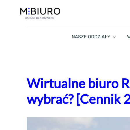
Przejdź
do
zawartości
NASZE ODDZIAŁY
W
Wirtualne biuro Rz
wybrać? [Cennik 