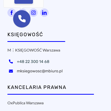
KSIĘGOWOŚĆ
M⋮KSIĘGOWOŚĆ Warszawa
+48 22 300 14 68
mksiegowosc@mbiuro.pl
KANCELARIA PRAWNA
OxPublica Warszawa