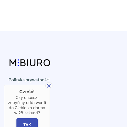
Polityka prywatności
Ochrona sygnalistów
Cześć!
Wirtualne biuro
Czy chcesz,
OX⋮START
żebyśmy oddzwonili
do Ciebie za darmo
Współpraca
w
28
sekund?
Blog
FAQ
TAK