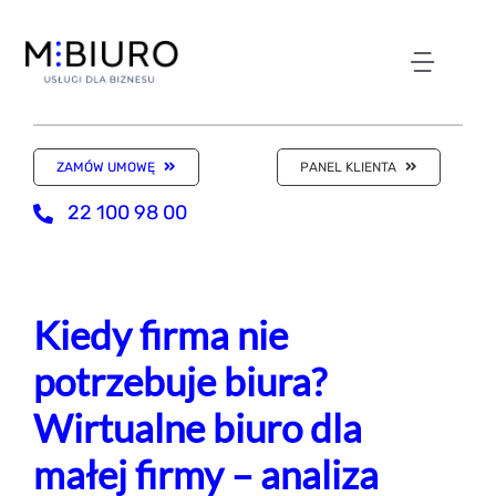
Przejdź
do
zawartości
Toggl
NASZE ODDZIAŁY
Navig
ZAMÓW UMOWĘ
PANEL KLIENTA
WIRTUALNE BIURO
22 100 98 00
KSIĘGOWOŚĆ
Kiedy firma nie
KANCELARIA
potrzebuje biura?
Wirtualne biuro dla
SKLEP Z USŁUGAMI
małej firmy – analiza