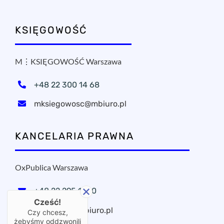
KSIĘGOWOŚĆ
M⋮KSIĘGOWOŚĆ Warszawa
+48 22 300 14 68
mksiegowosc@mbiuro.pl
KANCELARIA PRAWNA
OxPublica Warszawa
+48 22 295 11 20
Cześć!
oxpublica@mbiuro.pl
Czy chcesz,
żebyśmy oddzwonili