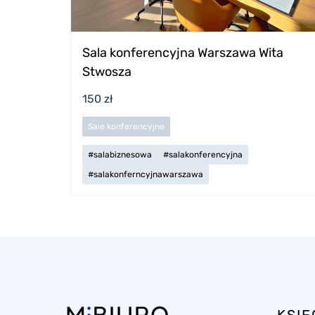
Sala konferencyjna Warszawa Wita
Stwosza
150 zł
Sale konferencyjne
#salabiznesowa
#salakonferencyjna
#salakonferncyjnawarszawa