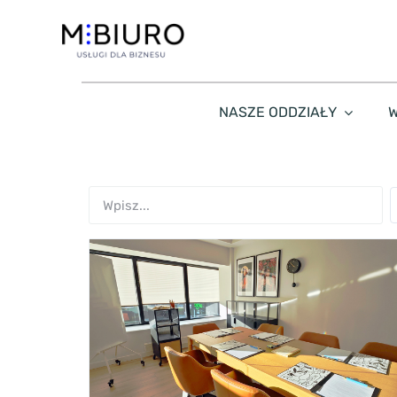
Przejdź
do
zawartości
NASZE ODDZIAŁY
W