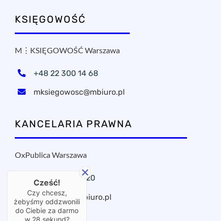
KSIĘGOWOŚĆ
M⋮KSIĘGOWOŚĆ Warszawa
+48 22 300 14 68
mksiegowosc@mbiuro.pl
KANCELARIA PRAWNA
OxPublica Warszawa
+48 22 295 11 20
Cześć!
Czy chcesz,
oxpublica@mbiuro.pl
żebyśmy oddzwonili
do Ciebie za darmo
w
28
sekund?