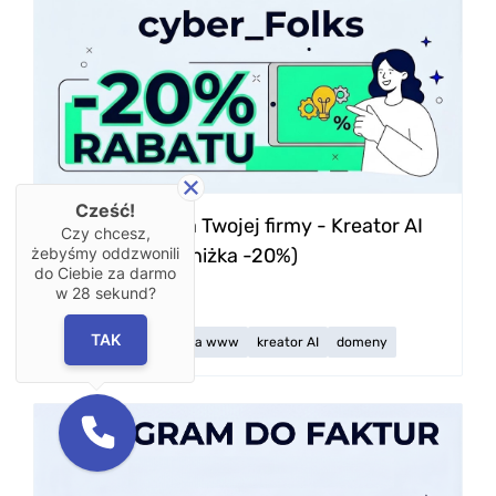
Cześć!
Strona WWW dla Twojej firmy - Kreator AI
Czy chcesz,
cyber_Folks (Zniżka -20%)
żebyśmy oddzwonili
do Ciebie za darmo
w
28
sekund?
0 zł
TAK
kreator stron
strona www
kreator AI
domeny