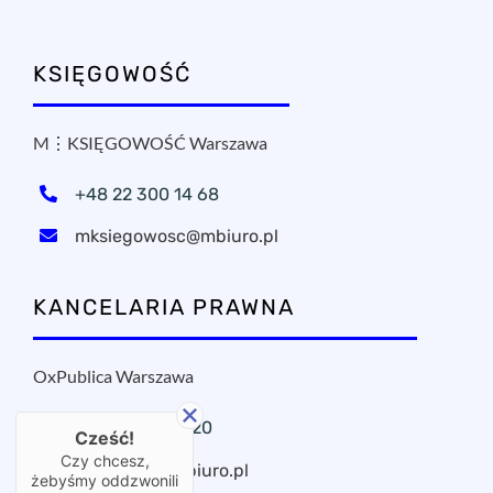
KSIĘGOWOŚĆ
M⋮KSIĘGOWOŚĆ Warszawa
+48 22 300 14 68
mksiegowosc@mbiuro.pl
KANCELARIA PRAWNA
OxPublica Warszawa
+48 22 295 11 20
Cześć!
Czy chcesz,
oxpublica@mbiuro.pl
żebyśmy oddzwonili