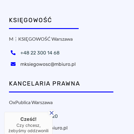
KSIĘGOWOŚĆ
M⋮KSIĘGOWOŚĆ Warszawa
+48 22 300 14 68
mksiegowosc@mbiuro.pl
KANCELARIA PRAWNA
OxPublica Warszawa
+48 22 295 11 20
Cześć!
Czy chcesz,
oxpublica@mbiuro.pl
żebyśmy oddzwonili