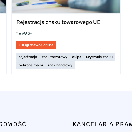
Rejestracja znaku towarowego UE
1899 zł
Usługi prawne online
rejestracja
znak towarowy
euipo
używanie znaku
ochrona marki
znak handlowy
ĘGOWOŚĆ
KANCELARIA PRA