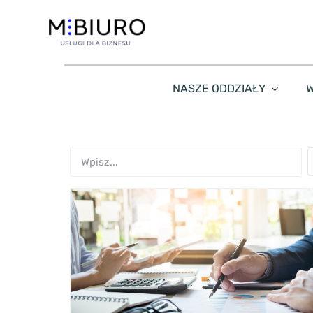
Przejdź
do
zawartości
NASZE ODDZIAŁY
W