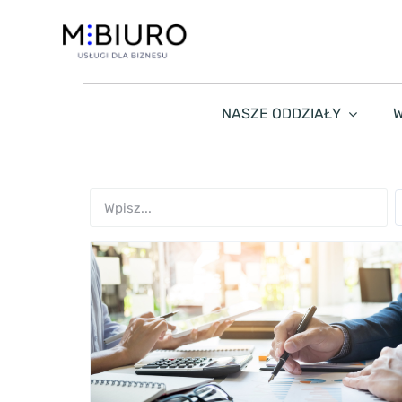
Przejdź
do
zawartości
NASZE ODDZIAŁY
W