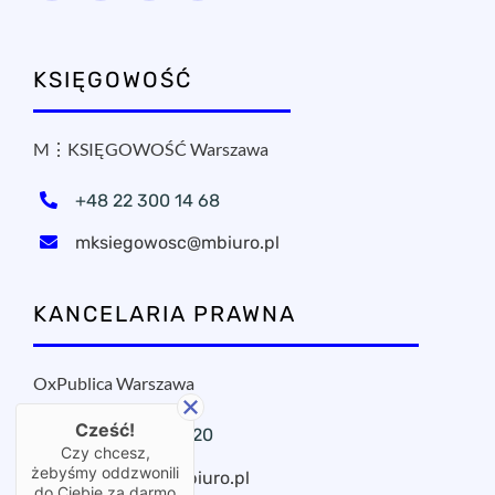
KSIĘGOWOŚĆ
M⋮KSIĘGOWOŚĆ Warszawa
+48 22 300 14 68
mksiegowosc@mbiuro.pl
KANCELARIA PRAWNA
OxPublica Warszawa
Cześć!
+48 22 295 11 20
Czy chcesz,
żebyśmy oddzwonili
oxpublica@mbiuro.pl
do Ciebie za darmo