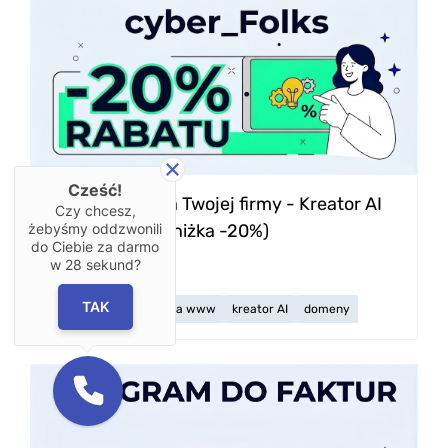
Cześć!
Strona WWW dla Twojej firmy - Kreator AI
Czy chcesz,
cyber_Folks (Zniżka -20%)
żebyśmy oddzwonili
do Ciebie za darmo
w
28
sekund?
0 zł
TAK
kreator stron
strona www
kreator AI
domeny