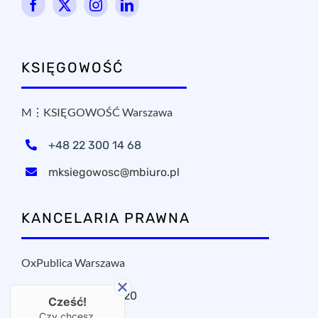
KSIĘGOWOŚĆ
M⋮KSIĘGOWOŚĆ Warszawa
+48 22 300 14 68
mksiegowosc@mbiuro.pl
KANCELARIA PRAWNA
OxPublica Warszawa
+48 22 295 11 20
Cześć!
Czy chcesz,